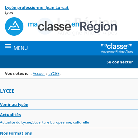
Panneau de gestion des cookies
Lycée professionnel Jean Lurcat
Menu de la rubrique
Contenu
Lyon
MENU
Se connecter
Vous êtes ici :
Accueil
›
LYCEE
›
LYCEE
Venir au lycée
Actualités
Actualité du Lycée,Ouverture Européenne, culturelle
Nos Formations