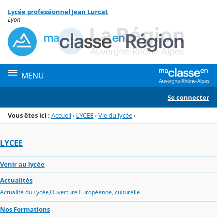
Panneau de gestion des cookies
Lycée professionnel Jean Lurcat
Menu de la rubrique
Contenu
Lyon
MENU
Se connecter
Vous êtes ici :
Accueil
›
LYCEE
›
Vie du lycée
›
LYCEE
Venir au lycée
Actualités
Actualité du Lycée,Ouverture Européenne, culturelle
Nos Formations