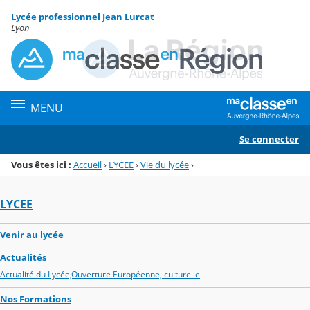
Panneau de gestion des cookies
Lycée professionnel Jean Lurcat
Menu de la rubrique
Contenu
Lyon
MENU
Se connecter
Vous êtes ici :
Accueil
›
LYCEE
›
Vie du lycée
›
LYCEE
Venir au lycée
Actualités
Actualité du Lycée,Ouverture Européenne, culturelle
Nos Formations