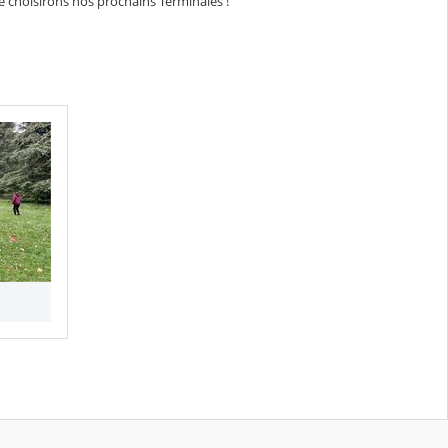
 choisirons nos prochains Terminales !