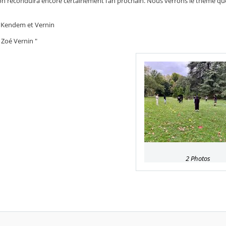
'on reconduira encore certainement l'an prochain. Nous verrons le thème que
Kendem et Vernin
 Zoé Vernin "
2 Photos