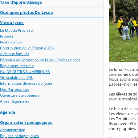
Taxe d'apprentissage
Quelques photos Du Lycée
Vie du lycée
Le Mot du Proviseur
Pronote
Restauration
Contribution de la Région AURA
Aide aux familles
Périodes de Formation en Milieu Professionnel
Règlement intérieur
Le lundi 7 octo
GUIDE OUTILS NUMERIQUES
cérémonie d'ouv
Vie scolaire: Le CVL
Nous avons ensu
Informations diverses du lycée
L'après-midi, le
Nos Partenariats
Les élèves se so
Ouverture Européenne
tout le matériel 
Aides Régionales
Le bilan de la jo
Agenda
Les élèves de s
Les Terminales 
Organisation pédagogique
Ils peuvent être
chorégraphies, 
Administration
Equipes pédagogiques