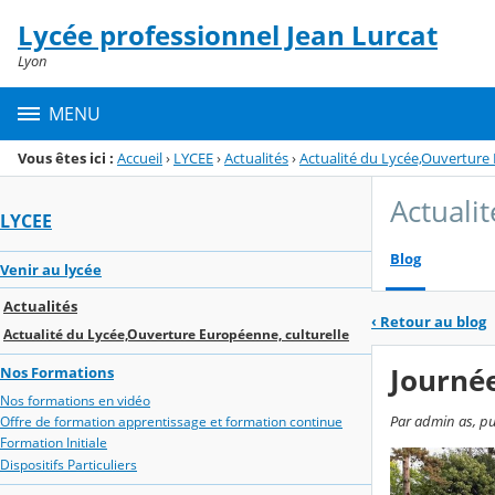
Panneau de gestion des cookies
Lycée professionnel Jean Lurcat
Menu de la rubrique
Contenu
Lyon
MENU
Vous êtes ici :
Accueil
›
LYCEE
›
Actualités
›
Actualité du Lycée,Ouverture 
Actuali
LYCEE
Blog
Venir au lycée
Actualités
‹
Retour au blog
Actualité du Lycée,Ouverture Européenne, culturelle
Journée
Nos Formations
Nos formations en vidéo
Par admin as, pu
Offre de formation apprentissage et formation continue
Formation Initiale
Dispositifs Particuliers