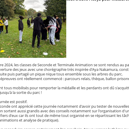
bre 2024, les classes de Seconde et Terminale Animation se sont rendus au p
erture des jeux avec une chorégraphie très inspirée d'Aya Nakamura, consti
ite puis partagé un pique nique tous ensemble sous les arbres du parc.
s épreuves ont réellement commencé : parcours relais, thèque, ballon prisonnie
nt tous mobilisés pour remporter la médaille et les perdants ont dû s'acquit
jusqu'à la sortie du parc !
urnée est positif.
econde ont apprécié cette journée notamment d'avoir pu tester de nouvelles a
en sortent aussi grandis avec des conseils notamment sur l'organisation d'un
 fiers d'eux car ils ont tout de même tout organisé en se répartissant les tâc
animations et analyse de pratique).