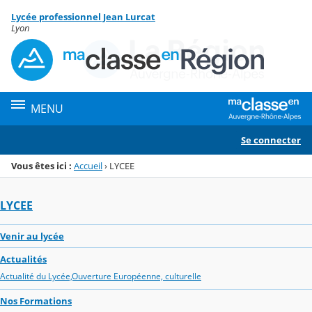
Panneau de gestion des cookies
Lycée professionnel Jean Lurcat
Menu de la rubrique
Contenu
Lyon
MENU
Se connecter
Vous êtes ici :
Accueil
›
LYCEE
LYCEE
Venir au lycée
Actualités
Actualité du Lycée,Ouverture Européenne, culturelle
Nos Formations