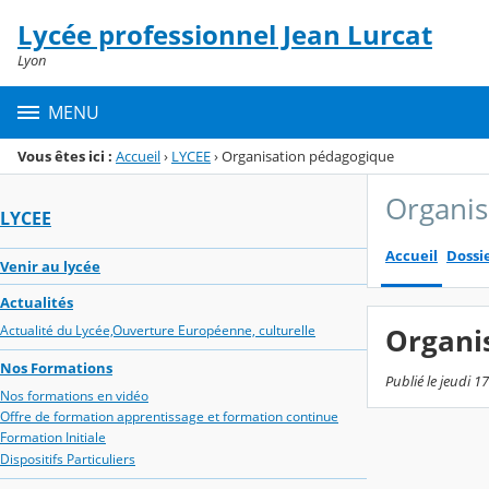
Panneau de gestion des cookies
Lycée professionnel Jean Lurcat
Menu de la rubrique
Contenu
Lyon
MENU
Vous êtes ici :
Accueil
›
LYCEE
›
Organisation pédagogique
Organis
LYCEE
Accueil
Dossi
Venir au lycée
Actualités
Actualité du Lycée,Ouverture Européenne, culturelle
Organi
Nos Formations
Publié le jeudi 17
Nos formations en vidéo
Offre de formation apprentissage et formation continue
Formation Initiale
Dispositifs Particuliers