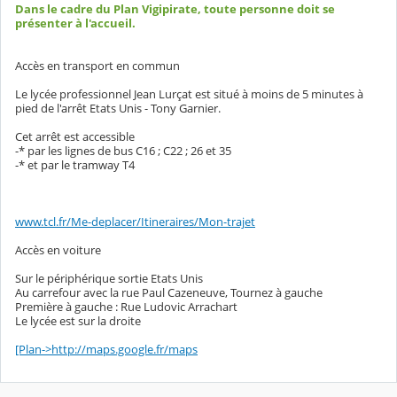
Dans le cadre du Plan Vigipirate, toute personne doit se
présenter à l'accueil.
Accès en transport en commun
Le lycée professionnel Jean Lurçat est situé à moins de 5 minutes à
pied de l'arrêt Etats Unis - Tony Garnier.
Cet arrêt est accessible
-* par les lignes de bus C16 ; C22 ; 26 et 35
-* et par le tramway T4
www.tcl.fr/Me-deplacer/Itineraires/Mon-trajet
Accès en voiture
Sur le périphérique sortie Etats Unis
Au carrefour avec la rue Paul Cazeneuve, Tournez à gauche
Première à gauche : Rue Ludovic Arrachart
Le lycée est sur la droite
[Plan->http://maps.google.fr/maps