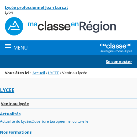
Panneau de gestion des cookies
Lycée professionnel Jean Lurcat
Menu de la rubrique
Contenu
Lyon
MENU
Se connecter
Vous êtes ici :
Accueil
›
LYCEE
›
Venir au lycée
LYCEE
Venir au lycée
Actualités
Actualité du Lycée,Ouverture Européenne, culturelle
Nos Formations