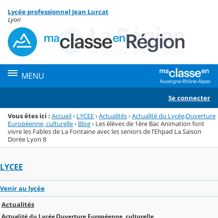
Panneau de gestion des cookies
Lycée professionnel Jean Lurcat
Menu de la rubrique
Contenu
Lyon
MENU
Se connecter
Vous êtes ici :
Accueil
›
LYCEE
›
Actualités
›
Actualité du Lycée,Ouverture
Européenne, culturelle
›
Blog
›
Les élèves de 1ère Bac Animation font
vivre les Fables de La Fontaine avec les seniors de l’Ehpad La Saison
Dorée Lyon 8
LYCEE
Venir au lycée
Actualités
Actualité du Lycée,Ouverture Européenne, culturelle