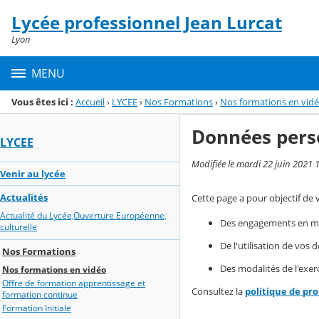
Panneau de gestion des cookies
Lycée professionnel Jean Lurcat
Menu de la rubrique
Contenu
Lyon
MENU
Vous êtes ici :
Accueil
›
LYCEE
›
Nos Formations
›
Nos formations en vid
Données pers
LYCEE
Modifiée le mardi 22 juin 2021 
Venir au lycée
Actualités
Cette page a pour objectif de 
Actualité du Lycée,Ouverture Européenne,
Des engagements en mat
culturelle
De l'utilisation de vos
Nos Formations
Des modalités de l'exerc
Nos formations en vidéo
Offre de formation apprentissage et
Consultez la
politique de pr
formation continue
Formation Initiale