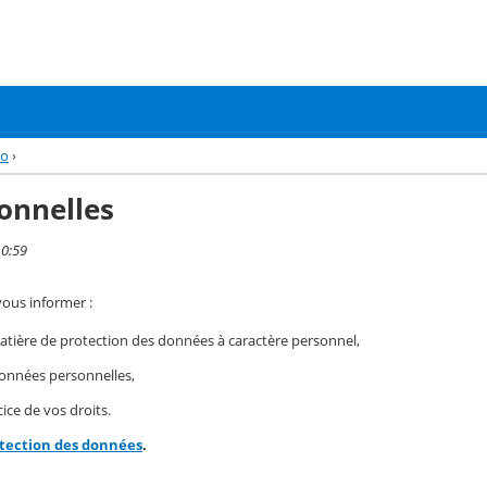
éo
›
onnelles
10:59
vous informer :
ière de protection des données à caractère personnel,
 données personnelles,
ice de vos droits.
otection des données
.